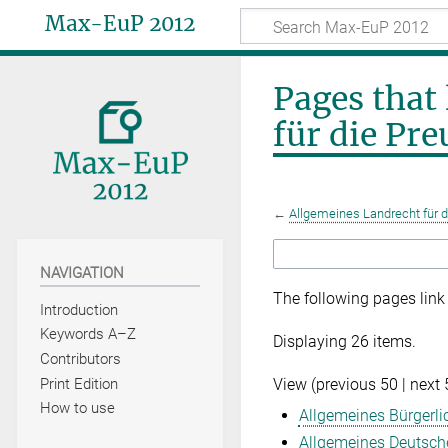
Max-EuP 2012
Pages that
für die Pr
←
Allgemeines Landrecht für 
NAVIGATION
The following pages link
Introduction
Keywords A–Z
Displaying 26 items.
Contributors
View (
previous 50
|
next 
Print Edition
How to use
Allgemeines Bürgerl
Allgemeines Deutsc