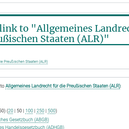
 link to "Allgemeines Landre
eußischen Staaten (ALR)"
die Preußischen Staaten (ALR)
 to
Allgemeines Landrecht für die Preußischen Staaten (ALR)
:
50
) (
20
|
50
|
100
|
250
|
500
)
iches Gesetzbuch (ABGB)
hes Handelsgesetzbuch (ADHGB)