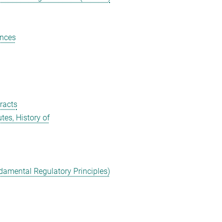
ances
tracts
utes, History of
amental Regulatory Principles)